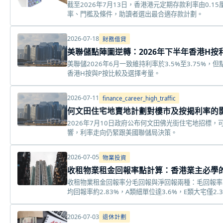
截至2026年7月13日，香港港元定期存款利率由0.1
率、門檻及條件，助讀者選出最合適存款計劃。
2026-07-18
財務借貸
美聯儲點陣圖逆轉：2026年下半年香港H按
美聯儲2026年6月一致維持利率於3.5%至3.75%
香港H按與P按比較及選擇考量。
2026-07-11
finance_career_high_traffic
何文田住宅地賣地計劃對樓市及按揭利率的
2026年7月10日政府公布何文田佛光街住宅地招標
響，利率走向仍緊跟美國聯儲局決策。
2026-07-05
物業投資
收租物業租金回報率點計算：香港業主必學
收租物業租金回報率分毛回報與淨回報兩種：毛回報率＝
均回報率約2.83%，A類細單位達3.6%，E類大宅僅2.
2026-07-03
退休計劃