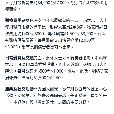
人每月飲食開支約$4,000至$7,000，視乎是否經常外出用
餐而定。
醫療費用
是退休開支中升幅最顯著的一環。65歲以上人士
使用醫療服務的頻率比一般成人高出2至3倍，私家門診每
次費用約$400至$800，專科則需$1,500至$3,000。若沒
有醫療保險覆蓋，每月醫療支出估算介乎$2,000至
$5,000，患有長期病患者更可能更高。
日常雜費及交通
方面，退休人士可享有長者優惠，本港60
歲以上可以$2車費乘搭港鐵、巴士及渡輪，交通支出大幅
降低，每月或只需$500至$1,000。電費、電話、網絡等家
居雜費估算每月$1,500至$2,500。
康樂及社交活動
開支因人而異，從每月數百元的社區中心
活動，到過萬元的旅遊及高爾夫球，差距懸殊。這部分是
「基本退休」與「豐盛退休」之間的主要分野。