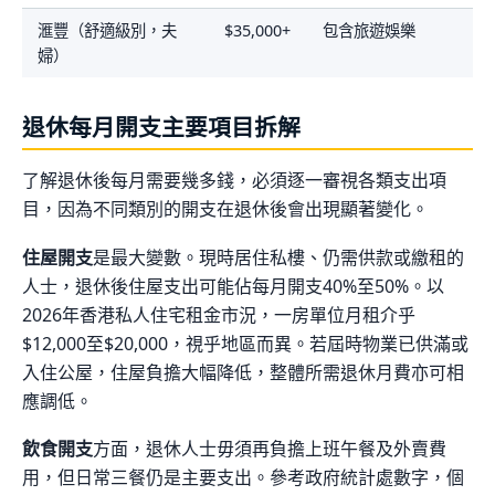
滙豐（舒適級別，夫
$35,000+
包含旅遊娛樂
婦）
退休每月開支主要項目拆解
了解退休後每月需要幾多錢，必須逐一審視各類支出項
目，因為不同類別的開支在退休後會出現顯著變化。
住屋開支
是最大變數。現時居住私樓、仍需供款或繳租的
人士，退休後住屋支出可能佔每月開支40%至50%。以
2026年香港私人住宅租金市況，一房單位月租介乎
$12,000至$20,000，視乎地區而異。若屆時物業已供滿或
入住公屋，住屋負擔大幅降低，整體所需退休月費亦可相
應調低。
飲食開支
方面，退休人士毋須再負擔上班午餐及外賣費
用，但日常三餐仍是主要支出。參考政府統計處數字，個