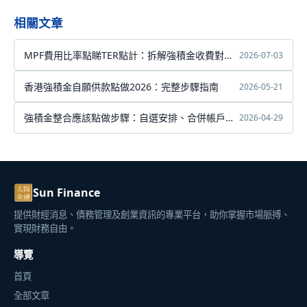
相關文章
MPF費用比率點睇TER點計：拆解強積金收費對退
2026-07-03
休儲蓄的長遠影響
香港強積金自願供款點做2026：完整步驟指南
2026-05-21
強積金整合應該點做步驟：自選安排、合併帳戶
2026-04-29
及轉戶完整指引
Sun Finance
提供財經消息、債務管理及創業資訊的專業平台，助你掌握市場脈搏、
實現財務自由。
導覽
首頁
全部文章