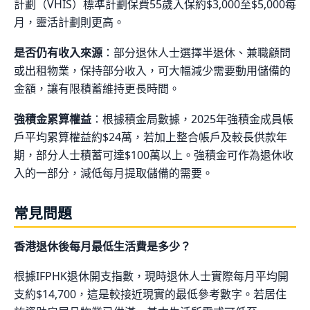
計劃（VHIS）標準計劃保費55歲入保約$3,000至$5,000每
月，靈活計劃則更高。
是否仍有收入來源
：部分退休人士選擇半退休、兼職顧問
或出租物業，保持部分收入，可大幅減少需要動用儲備的
金額，讓有限積蓄維持更長時間。
強積金累算權益
：根據積金局數據，2025年強積金成員帳
戶平均累算權益約$24萬，若加上整合帳戶及較長供款年
期，部分人士積蓄可達$100萬以上。強積金可作為退休收
入的一部分，減低每月提取儲備的需要。
常見問題
香港退休後每月最低生活費是多少？
根據IFPHK退休開支指數，現時退休人士實際每月平均開
支約$14,700，這是較接近現實的最低參考數字。若居住