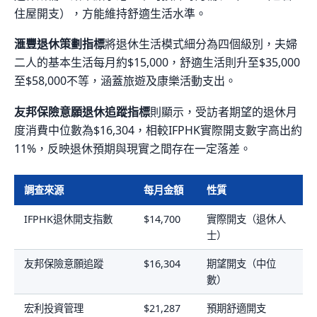
住屋開支），方能維持舒適生活水準。
滙豐退休策劃指標
將退休生活模式細分為四個級別，夫婦
二人的基本生活每月約$15,000，舒適生活則升至$35,000
至$58,000不等，涵蓋旅遊及康樂活動支出。
友邦保險意願退休追蹤指標
則顯示，受訪者期望的退休月
度消費中位數為$16,304，相較IFPHK實際開支數字高出約
11%，反映退休預期與現實之間存在一定落差。
調查來源
每月金額
性質
IFPHK退休開支指數
$14,700
實際開支（退休人
士）
友邦保險意願追蹤
$16,304
期望開支（中位
數）
宏利投資管理
$21,287
預期舒適開支