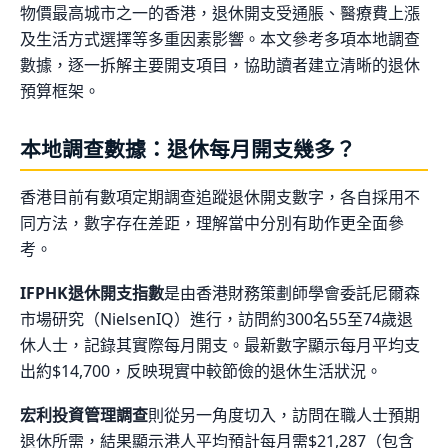
物價最高城市之一的香港，退休開支受通脹、醫療費上漲
及生活方式選擇等多重因素影響。本文參考多項本地調查
數據，逐一拆解主要開支項目，協助讀者建立清晰的退休
預算框架。
本地調查數據：退休每月開支幾多？
香港目前有數項定期調查追蹤退休開支數字，各自採用不
同方法，數字存在差距，理解當中分別有助作更全面參
考。
IFPHK退休開支指數
是由香港財務策劃師學會委託尼爾森
市場研究（NielsenIQ）進行，訪問約300名55至74歲退
休人士，記錄其實際每月開支。最新數字顯示每月平均支
出約$14,700，反映現實中較節儉的退休生活狀況。
宏利投資管理調查
則從另一角度切入，訪問在職人士預期
退休所需，結果顯示港人平均預計每月需$21,287（包含