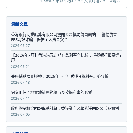
4.55%，東京平均3.4%、大阪可達7%，香港投
資者必了解的購置費用、非居民稅務安排及按揭
限制，助您精準評估海外投資回報。
最新文章
香港銀行同業結算有限公司提醒公眾慎防偽冒網站 — 警惕仿冒
FPS网站诈骗，保护个人资金安全
2026-07-27
【2026年7月】香港港元定期存款利率全比較：虛擬銀行最高達8
厘
2026-07-21
美聯儲點陣圖逆轉：2026年下半年香港H按利率走勢分析
2026-07-18
何文田住宅地賣地計劃對樓市及按揭利率的影響
2026-07-11
收租物業租金回報率點計算：香港業主必學的淨回報公式及實例
2026-07-05