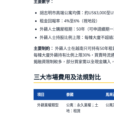
主要數字：
胡志明市高端公寓均價：約US$3,000至US
租金回報率：4%至6%（視地段）
外籍人士購屋租期：50年（可申請續期一
外籍人士持股比例上限：每幢大廈不超過3
主要制約：
外籍人士在越南只可持有50年租賃
每幢大廈外籍持有比例上限30%，買賣時流
揭融資限制較多，部分買家需以全現金購入
三大市場費用及法規對比
項目
泰國
馬來
外籍業權類型
公寓：永久業權；土
公寓
地：租賃