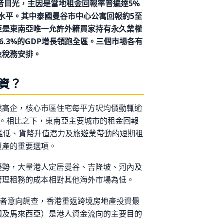
資者目光，主因是當地租金回報率普遍達5%
報水平。其中泰國曼谷市中心公寓回報約5至
西亞是東南亞唯一允許外籍買家持有永久業權
預測6.3%的GDP增長領跑全區。三個市場各有
及稅務安排。
資？
然高企，核心市區住宅每平方呎均價動輒逾
右。相比之下，東南亞主要城市的租金回報
檻低、貨幣升值潛力及旅遊業帶動的短期租
資產的重要選項。
優勢，大量港人定居曼谷、吉隆坡、河內及
管理租務的成本相對其他海外市場為低。
投資者意向調查，香港重返跨境房地產投資最
國及馬來西亞）是港人資金流向的主要目的