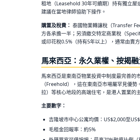
租地（Leasehold 30年可續期）持有
建議在當地律師協助下操作。
購置及稅費：
泰國物業轉讓稅（Transfer
方各承擔一半；另須繳交特定商業稅（Specific 
或印花稅0.5%（持有5年以上），通常由賣
馬來西亞：永久業權、按揭融
馬來西亞是東南亞物業投資中制度最完善的
（Freehold），這在東南亞市場屬罕見優
拉）等核心地段的高端住宅，是港人置業的
主要數字：
吉隆坡市中心公寓均價：US$2,000至US$3
毛租金回報率：約5%
外籍買家可借按揭：最高70%融資比例（