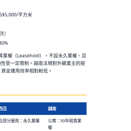
$5,000/平方米
次）
0%
業權（Leasehold），不設永久業權，且
通性受一定限制。越南法規對外籍業主的按
，資金運用效率相對較低。
西亞
越南
及部分屋苑：永久業權
公寓：50年租賃業
權