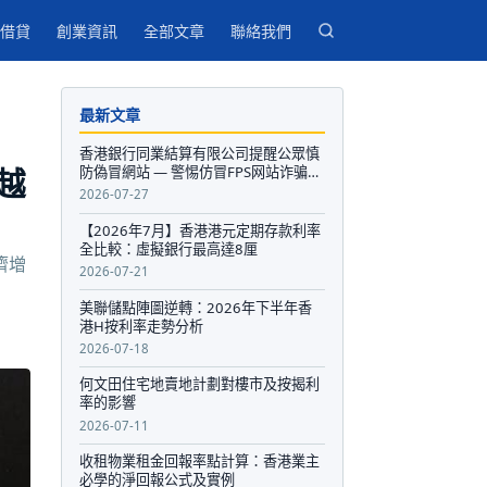
借貸
創業資訊
全部文章
聯絡我們
最新文章
香港銀行同業結算有限公司提醒公眾慎
越
防偽冒網站 — 警惕仿冒FPS网站诈骗，
保护个人资金安全
2026-07-27
【2026年7月】香港港元定期存款利率
全比較：虛擬銀行最高達8厘
濟增
2026-07-21
美聯儲點陣圖逆轉：2026年下半年香
港H按利率走勢分析
2026-07-18
何文田住宅地賣地計劃對樓市及按揭利
率的影響
2026-07-11
收租物業租金回報率點計算：香港業主
必學的淨回報公式及實例