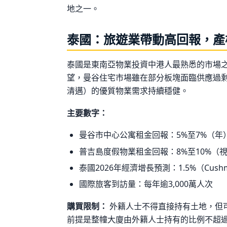
地之一。
泰國：旅遊業帶動高回報，產
泰國是東南亞物業投資中港人最熟悉的市場之一
望，曼谷住宅市場雖在部分板塊面臨供應過
清邁）的優質物業需求持續穩健。
主要數字：
曼谷市中心公寓租金回報：5%至7%（年
普吉島度假物業租金回報：8%至10%（
泰國2026年經濟增長預測：1.5%（Cushman
國際旅客到訪量：每年逾3,000萬人次
購買限制：
外籍人士不得直接持有土地，但可購
前提是整幢大廈由外籍人士持有的比例不超過