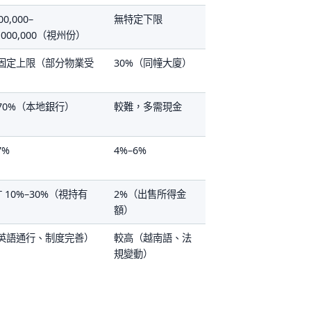
0,000–
無特定下限
,000,000（視州份）
固定上限（部分物業受
30%（同幢大廈）
70%（本地銀行）
較難，多需現金
7%
4%–6%
T 10%–30%（視持有
2%（出售所得金
）
額）
英語通行、制度完善）
較高（越南語、法
規變動）