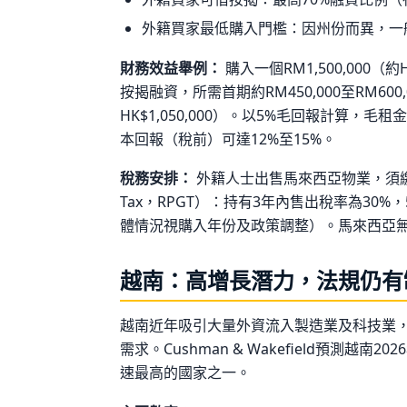
外籍買家最低購入門檻：因州份而異，一般介乎RM
財務效益舉例：
購入一個RM1,500,000（約
按揭融資，所需首期約RM450,000至RM600,0
HK$1,050,000）。以5%毛回報計算，毛
本回報（稅前）可達12%至15%。
稅務安排：
外籍人士出售馬來西亞物業，須繳交產業盈
Tax，RPGT）：持有3年內售出稅率為30
體情況視購入年份及政策調整）。馬來西亞
越南：高增長潛力，法規仍有
越南近年吸引大量外資流入製造業及科技業
需求。Cushman & Wakefield預測越南
速最高的國家之一。