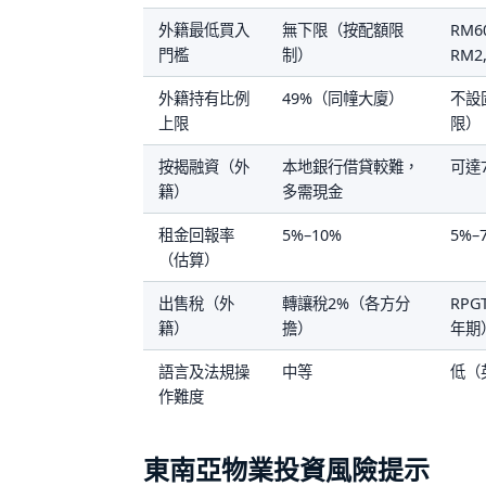
外籍最低買入
無下限（按配額限
RM60
門檻
制）
RM2
外籍持有比例
49%（同幢大廈）
不設
上限
限）
按揭融資（外
本地銀行借貸較難，
可達
籍）
多需現金
租金回報率
5%–10%
5%–
（估算）
出售稅（外
轉讓稅2%（各方分
RPG
籍）
擔）
年期
語言及法規操
中等
低（
作難度
東南亞物業投資風險提示