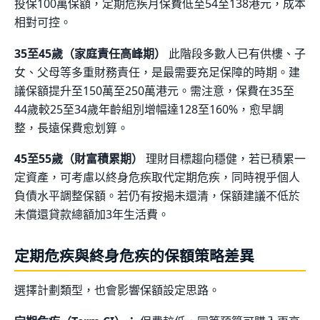
投保100萬保額，定期危疾月保費低至54至138港元，成本
相對可控。
35至45歲（家庭責任高峰期）
此階段多數人已有供樓、子
女、父母等多重財務責任，是最需要充足保障的時期。建
議保額提升至150萬至250萬港元。需注意，保費在35至
44歲較25至34歲年齡組別增幅達128至160%，愈早調
整，長遠保費愈划算。
45至55歲（財富積累期）
理財目標趨向穩健，若已積累一
定資產，可考慮以終身危疾取代定期危疾，同時視乎個人
負債水平調整保額。若仍有按揭未還清，保額建議不低於
未償還貸款總額加3年生活費。
定期危疾與終身危疾的保額策略差異
選擇計劃類型，也會影響保額設定思路。