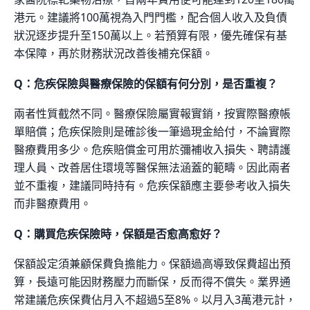
港元。建議將100萬視為入門門檻，配合個人收入及負債
狀況逐步提升至150萬以上。若預算有限，優先確保有基
本保障，再於財務狀況改善後補充保額。
Q：危疾保險與醫療保險的保額有何分別，是否重複？
兩者性質截然不同。醫療保險屬實報實銷，按實際醫療帳
單賠償；危疾保險則是確診後一筆過現金給付，不論實際
醫療費用多少。危疾賠償金可用於彌補收入損失、聘請護
理人員、改善居住環境等醫保無法涵蓋的範疇。因此兩者
並不重複，建議同時持有。危疾保額應主要參考收入損失
而非醫療費用。
Q：購買危疾保險時，保額是否愈高愈好？
保額設定須兼顧保費負擔能力。保額過高導致保費超出預
算，長遠可能因財務壓力而斷保，反而得不償失。業界通
常建議危疾保費佔月入不超過5至8%。以月入3萬港元計，