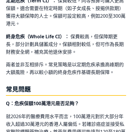
定期危疾（Term CI）：
保費較低，同等預算可購入更高
保額。適合需要在特定時期（如子女成長、按揭供款期）
獲得大額保障的人士。保額可設定較高，例如200至300萬
港元。
終身危疾（Whole Life CI）：
保費較高，但保障期更
長，部分計劃具儲蓄成分。保額相對較低，但可作為長期
財務安全網，補充其他退休安排。
兩者並非互相排斥。常見策略是以定期危疾承擔高峰期的
大額風險，再以較小額的終身危疾作基礎長期保障。
常見問題
Q：危疾保額100萬港元是否足夠？
就2026年的醫療費用水平而言，100萬港元對於大部分年
收入超過30萬港元的香港人屬偏低。若確診癌症並接受私
家醫院標靶藥物治療，首兩年費用便可能達到120至180萬