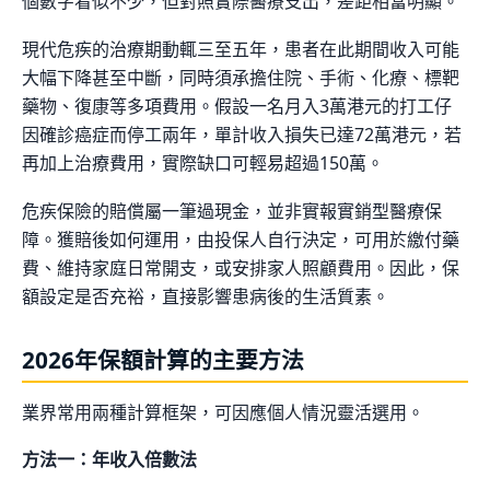
個數字看似不少，但對照實際醫療支出，差距相當明顯。
現代危疾的治療期動輒三至五年，患者在此期間收入可能
大幅下降甚至中斷，同時須承擔住院、手術、化療、標靶
藥物、復康等多項費用。假設一名月入3萬港元的打工仔
因確診癌症而停工兩年，單計收入損失已達72萬港元，若
再加上治療費用，實際缺口可輕易超過150萬。
危疾保險的賠償屬一筆過現金，並非實報實銷型醫療保
障。獲賠後如何運用，由投保人自行決定，可用於繳付藥
費、維持家庭日常開支，或安排家人照顧費用。因此，保
額設定是否充裕，直接影響患病後的生活質素。
2026年保額計算的主要方法
業界常用兩種計算框架，可因應個人情況靈活選用。
方法一：年收入倍數法