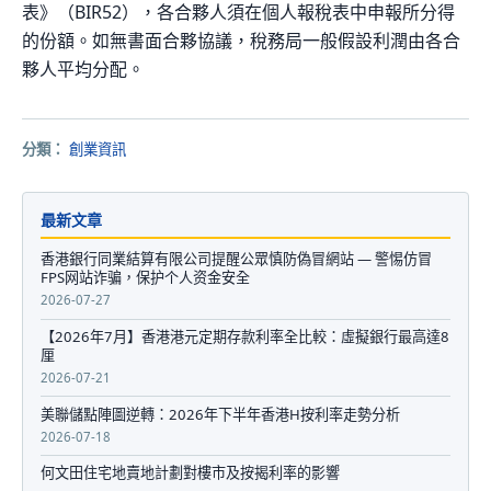
表》（BIR52），各合夥人須在個人報稅表中申報所分得
的份額。如無書面合夥協議，稅務局一般假設利潤由各合
夥人平均分配。
分類：
創業資訊
最新文章
香港銀行同業結算有限公司提醒公眾慎防偽冒網站 — 警惕仿冒
FPS网站诈骗，保护个人资金安全
2026-07-27
【2026年7月】香港港元定期存款利率全比較：虛擬銀行最高達8
厘
2026-07-21
美聯儲點陣圖逆轉：2026年下半年香港H按利率走勢分析
2026-07-18
何文田住宅地賣地計劃對樓市及按揭利率的影響