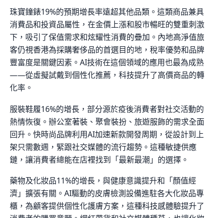
珠寶鐘錶19%的預期增長率遠超其他品類。這類商品兼具
消費品和投資品屬性，在金價上漲和股市暢旺的雙重刺激
下，吸引了保值需求和炫耀性消費的疊加。內地高淨值旅
客仍視香港為採購奢侈品的首選目的地，稅率優勢和品牌
豐富度是關鍵因素。AI技術在這個領域的應用也最為成熟
——從虛擬試戴到個性化推薦，科技提升了高價商品的轉
化率。
服裝鞋履16%的增長，部分源於疫後消費者對社交活動的
熱情恢復。辦公室著裝、聚會裝扮、旅遊服飾的需求全面
回升。快時尚品牌利用AI加速新款開發周期，從設計到上
架只需數週，緊跟社交媒體的流行趨勢。這種敏捷供應
鏈，讓消費者總能在店裡找到「最新最潮」的選擇。
藥物及化妝品11%的增長，與健康意識提升和「顏值經
濟」擴張有關。AI驅動的皮膚檢測設備進駐各大化妝品專
櫃，為顧客提供個性化護膚方案，這種科技感體驗提升了