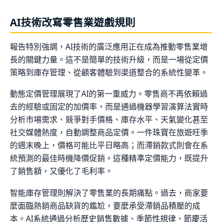
AI技術改寫零售業遊戲規則
報告特別強調，AI技術的廣泛應用正在成為推動零售業增
長的關鍵力量。這不是簡單的技術升級，而是一場從定價
策略到庫存管理、從顧客體驗到渠道整合的系統性變革。
動態定價管理展現了AI的第一重威力。零售商不再依賴過
去的經驗或固定的加價率，而是通過機器學習演算法實時
分析市場需求、競爭對手價格、庫存水平、天氣變化甚至
社交媒體熱度，自動調整商品定價。一件珠寶在旅遊旺季
的週末晚上，價格可能比平日略高；而滯銷款式則會在系
統預測的最佳時機降價促銷。這種精準定價能力，既提升
了銷售額，又優化了毛利率。
智能庫存管理則解決了零售業的長期痛點。過去，商家要
麼面臨熱銷商品缺貨的尷尬，要麼承受滯銷品積壓的成
本。AI系統通過分析歷史銷售數據、季節性規律、節慶活