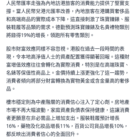
人民幣匯率走強為內地訪港旅客的消費能力提供了堅實支
撐。當人民幣兌港元匯率改善，內地旅客在港購買奢侈品
和高端商品的實際成本下降，這直接刺激了珠寶鐘錶、服
裝鞋履等品類的需求。德勤預測珠寶鐘錶及名貴禮物類別
將錄得19%的增長，領跑所有零售類別。
股市財富效應同樣不容忽視。港股在過去一段時間的表
現，令本地高淨值人士的資產配置獲得顯著回報。這種財
富增值效應往往會轉化為實際消費，特別是在高端珠寶、
名錶等保值性商品上。金價持續上漲更強化了這一趨勢，
消費者傾向將部分財富轉換為實物黃金或含金量高的奢侈
品。
樓市穩定則為中產階層的消費信心注入了定心劑。房地產
市場不再大幅波動，家庭資產負債表保持健康，這讓消費
者更願意在非必需品上增加支出。服裝鞋履預計增長
16%，藥物及化妝品增長11%，百貨公司貨品增長10%，
都反映出消費者信心的全面回升。