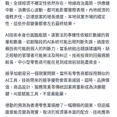
戰。全球經濟不確定性依然存在，地緣政治風險、供應鏈
中斷、消費信心波動，都可能影響實際表現。內地經濟的
復甦步伐、訪港旅客的增長速度、本地就業市場的穩定
性，這些外部變量都會左右最終結果。
AI技術本身也面臨瓶頸。演算法的準確性依賴於數據的質
量和數量，初創階段的AI系統可能出現判斷失誤。過度依
賴技術可能削弱人的判斷力，當系統給出錯誤建議時，缺
乏經驗的管理者可能無法及時糾正。技術投資的回報週期
較長，中小型零售商可能在見到成效前就耗盡資金。
競爭加劇是另一個現實問題。當所有零售商都採用類似的
AI工具，技術帶來的競爭優勢會逐漸減弱。屆時，品牌價
值、商品設計、服務質素等傳統因素將重新成為決勝關
鍵。AI是賦能工具，不是萬能藥。
德勤的預測為香港零售業描繪了一幅積極的圖景，但這幅
圖景能否變為現實，取決於經濟基本面的配合、技術應用