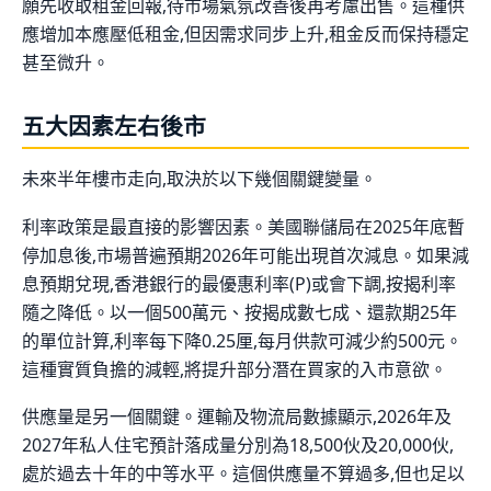
願先收取租金回報,待市場氣氛改善後再考慮出售。這種供
應增加本應壓低租金,但因需求同步上升,租金反而保持穩定
甚至微升。
五大因素左右後市
未來半年樓市走向,取決於以下幾個關鍵變量。
利率政策是最直接的影響因素。美國聯儲局在2025年底暫
停加息後,市場普遍預期2026年可能出現首次減息。如果減
息預期兌現,香港銀行的最優惠利率(P)或會下調,按揭利率
隨之降低。以一個500萬元、按揭成數七成、還款期25年
的單位計算,利率每下降0.25厘,每月供款可減少約500元。
這種實質負擔的減輕,將提升部分潛在買家的入市意欲。
供應量是另一個關鍵。運輸及物流局數據顯示,2026年及
2027年私人住宅預計落成量分別為18,500伙及20,000伙,
處於過去十年的中等水平。這個供應量不算過多,但也足以