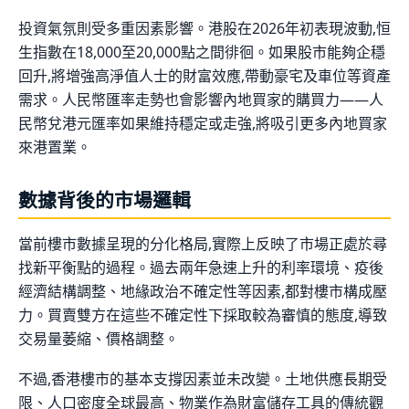
投資氣氛則受多重因素影響。港股在2026年初表現波動,恒
生指數在18,000至20,000點之間徘徊。如果股市能夠企穩
回升,將增強高淨值人士的財富效應,帶動豪宅及車位等資產
需求。人民幣匯率走勢也會影響內地買家的購買力——人
民幣兌港元匯率如果維持穩定或走強,將吸引更多內地買家
來港置業。
數據背後的市場邏輯
當前樓市數據呈現的分化格局,實際上反映了市場正處於尋
找新平衡點的過程。過去兩年急速上升的利率環境、疫後
經濟結構調整、地緣政治不確定性等因素,都對樓市構成壓
力。買賣雙方在這些不確定性下採取較為審慎的態度,導致
交易量萎縮、價格調整。
不過,香港樓市的基本支撐因素並未改變。土地供應長期受
限、人口密度全球最高、物業作為財富儲存工具的傳統觀