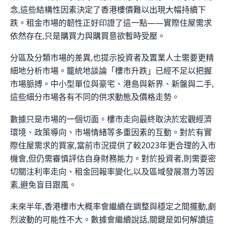
念,這些結構性因素決定了香港樓價難以出現大幅持續下
跌。租金市場的韌性正好印證了這一點——實際住屋需求
依然存在,只是購買力與購買意欲暫時受壓。
分區及分類市場的差異,也提示投資者及置業人士需要更精
細地分析市場。籠統地談論「樓市升跌」已經不足以把握
市場脈搏。中小型單位與豪宅、港島與新界、新盤與二手,
這些細分市場各有不同的供求動態及價格走勢。
數據只是市場的一個切面。樓市走向最終取決於宏觀經濟
環境、政策導向、市場情緒等多重因素的互動。對於有實
際住屋需求的買家,當前市況提供了較2023年更合理的入市
機會,但仍需審慎評估自身財務能力。對於投資者,則需要密
切關注利率走向、租金回報率變化,以及區域發展潛力等因
素,避免盲目跟風。
未來半年,香港樓市大概率會繼續在調整與穩定之間擺動,劇
烈波動的可能性不大。數據會繼續說話,關鍵是如何解讀這