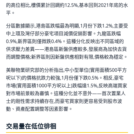
的高位相比,樓價累計回調約12.5%,基本回到2021年底的水
平。
分區數據顯示,港島區跌幅最為明顯,1月份下跌1.2%,主要受
中上環及灣仔部分豪宅項目減價促銷影響。九龍區跌幅
0.9%,新界區則僅微跌0.4%。這種分化反映出不同區域的
供求壓力差異——港島區新盤供應較多,發展商為加快去貨
而調整價格;新界區則因新盤供應相對有限,價格較為穩定。
美聯物業研究部的分析指出,中小型單位(實用面積500平方
呎以下)的價格抗跌力較強,1月份僅下跌0.5%。相反,豪宅
市場(實用面積1000平方呎以上)跌幅達1.5%,反映高端買家
對市場前景較為審慎。這種分化並不意外——首次置業人
士的剛性需求持續存在,而豪宅買家則更容易受到股市波
動、資產配置調整等因素影響。
交易量在低位徘徊