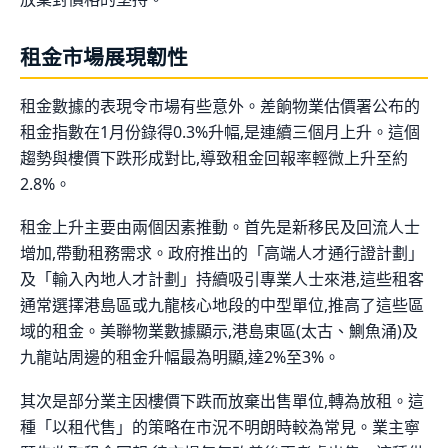
租金市場展現韌性
租金數據的表現令市場有些意外。差餉物業估價署公布的
租金指數在1月份錄得0.3%升幅,是連續三個月上升。這個
趨勢與樓價下跌形成對比,導致租金回報率輕微上升至約
2.8%。
租金上升主要由兩個因素推動。首先是新移民及回流人士
增加,帶動租務需求。政府推出的「高端人才通行證計劃」
及「輸入內地人才計劃」持續吸引專業人士來港,這些租客
通常選擇港島區或九龍核心地段的中型單位,推高了這些區
域的租金。美聯物業數據顯示,港島東區(太古、鰂魚涌)及
九龍站周邊的租金升幅最為明顯,達2%至3%。
其次是部分業主因樓價下跌而放棄出售單位,轉為放租。這
種「以租代售」的策略在市況不明朗時較為常見。業主寧