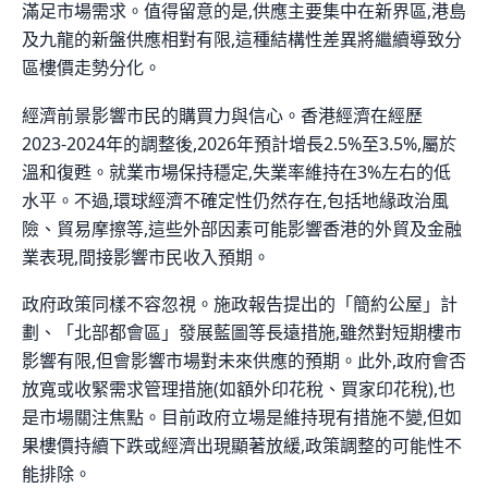
滿足市場需求。值得留意的是,供應主要集中在新界區,港島
及九龍的新盤供應相對有限,這種結構性差異將繼續導致分
區樓價走勢分化。
經濟前景影響市民的購買力與信心。香港經濟在經歷
2023-2024年的調整後,2026年預計增長2.5%至3.5%,屬於
溫和復甦。就業市場保持穩定,失業率維持在3%左右的低
水平。不過,環球經濟不確定性仍然存在,包括地緣政治風
險、貿易摩擦等,這些外部因素可能影響香港的外貿及金融
業表現,間接影響市民收入預期。
政府政策同樣不容忽視。施政報告提出的「簡約公屋」計
劃、「北部都會區」發展藍圖等長遠措施,雖然對短期樓市
影響有限,但會影響市場對未來供應的預期。此外,政府會否
放寬或收緊需求管理措施(如額外印花稅、買家印花稅),也
是市場關注焦點。目前政府立場是維持現有措施不變,但如
果樓價持續下跌或經濟出現顯著放緩,政策調整的可能性不
能排除。