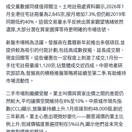
成交量數據同樣值得關注。土地註冊處資料顯示,2026年1
月全港住宅註冊量為2,845宗,按月增加7.3%,但仍較2019年
同期低約40%。這個交易量水平反映出買家觀望情緒依然
濃厚,大部分潛在買家選擇等待更明確的市場信號。
新盤市場稍為活躍。發展商在農曆新年前推出多個項目,並
提供較為吸引的付款計劃,包括高成數按揭、延長成交期、
現金回贈等。這些優惠在一定程度上刺激了成交,1月份一
手住宅註冊量達1,120宗,佔整體成交近四成。中原地產研
究部認為,發展商的積極推盤策略將延續至第二季,有助維持
市場流動性。
二手市場則繼續受壓。業主叫價與買家出價之間的差距仍
然較大,平均議價空間維持在8%至10%。中原城市領先指
數(CCL)顯示,放盤量持續上升,1月底達到約48,000個,創近
三年新高。業主心態出現微妙變化——願意減價的業主比
例上升,但減價幅度普遍控制在5%以內,顯示他們並未完全
放棄對價格的堅持。