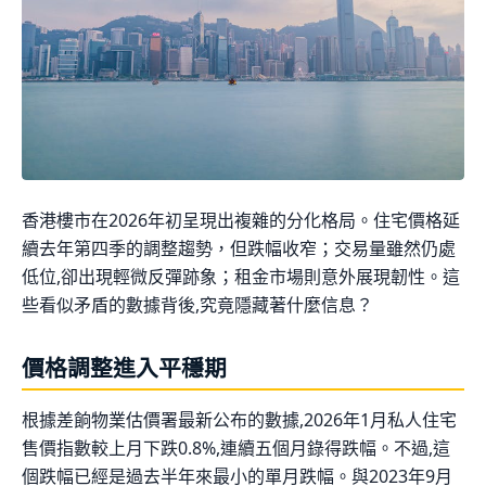
香港樓市在2026年初呈現出複雜的分化格局。住宅價格延
續去年第四季的調整趨勢，但跌幅收窄；交易量雖然仍處
低位,卻出現輕微反彈跡象；租金市場則意外展現韌性。這
些看似矛盾的數據背後,究竟隱藏著什麼信息？
價格調整進入平穩期
根據差餉物業估價署最新公布的數據,2026年1月私人住宅
售價指數較上月下跌0.8%,連續五個月錄得跌幅。不過,這
個跌幅已經是過去半年來最小的單月跌幅。與2023年9月