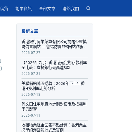
借貸
創業資訊
全部文章
聯絡我們
最新文章
香港銀行同業結算有限公司提醒公眾慎
防偽冒網站 — 警惕仿冒FPS网站诈骗，
保护个人资金安全
2026-07-27
負
【2026年7月】香港港元定期存款利率
g
全比較：虛擬銀行最高達8厘
2026-07-21
美聯儲點陣圖逆轉：2026年下半年香
港H按利率走勢分析
2026-07-18
何文田住宅地賣地計劃對樓市及按揭利
率的影響
2026-07-11
收租物業租金回報率點計算：香港業主
必學的淨回報公式及實例