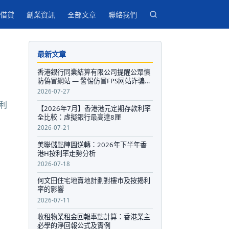
借貸
創業資訊
全部文章
聯絡我們
最新文章
香港銀行同業結算有限公司提醒公眾慎
防偽冒網站 — 警惕仿冒FPS网站诈骗，
保护个人资金安全
2026-07-27
利
【2026年7月】香港港元定期存款利率
全比較：虛擬銀行最高達8厘
2026-07-21
美聯儲點陣圖逆轉：2026年下半年香
港H按利率走勢分析
2026-07-18
何文田住宅地賣地計劃對樓市及按揭利
率的影響
2026-07-11
收租物業租金回報率點計算：香港業主
必學的淨回報公式及實例