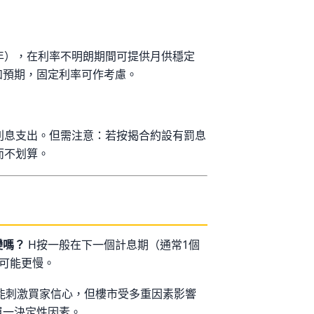
年），在利率不明朗期間可提供月供穩定
如預期，固定利率可作考慮。
省利息支出。但需注意：若按揭合約設有罰息
而不划算。
變嗎？
H按一般在下一個計息期（通常1個
可能更慢。
能刺激買家信心，但樓市受多重因素影響
單一決定性因素。