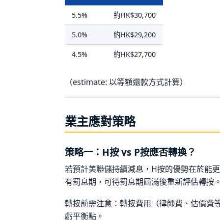
5.5%
約HK$30,700
5.0%
約HK$29,200
4.5%
約HK$27,700
（estimate: 以等額還款方式計算）
業主應對策略
策略一：H按 vs P按應否轉換？
若預計美聯儲持續減息，H按的優勢在於能更
有罰息期，可待罰息期屆滿後重新評估轉按
轉按前需注意：轉按費用（律師費、估價費等）約H
虧平衡點。